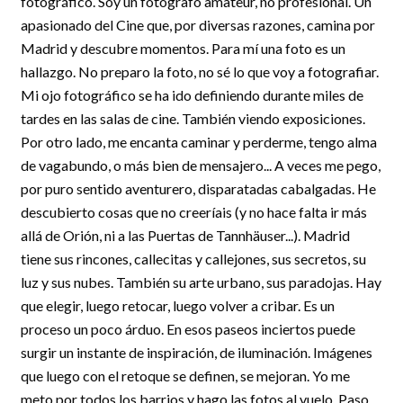
fotográfico. Soy un fotógrafo amateur, no profesional. Un
apasionado del Cine que, por diversas razones, camina por
Madrid y descubre momentos. Para mí una foto es un
hallazgo. No preparo la foto, no sé lo que voy a fotografiar.
Mi ojo fotográfico se ha ido definiendo durante miles de
tardes en las salas de cine. También viendo exposiciones.
Por otro lado, me encanta caminar y perderme, tengo alma
de vagabundo, o más bien de mensajero... A veces me pego,
por puro sentido aventurero, disparatadas cabalgadas. He
descubierto cosas que no creeríais (y no hace falta ir más
allá de Orión, ni a las Puertas de Tannhäuser...). Madrid
tiene sus rincones, callecitas y callejones, sus secretos, su
luz y sus nubes. También su arte urbano, sus paradojas. Hay
que elegir, luego retocar, luego volver a cribar. Es un
proceso un poco árduo. En esos paseos inciertos puede
surgir un instante de inspiración, de iluminación. Imágenes
que luego con el retoque se definen, se mejoran. Yo me
meto por todos los barrios y hago las fotos al vuelo. Paso