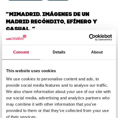
“MiMadrid. Imágenes de un
Madrid recóndito, efímero y
casual. ”
'En ocasiones veo fotos'. Esta frase, libremente inspirada en
la peli 'El sexto sentido' podría definir mi trabajo
Consent
Details
About
fotográfico. Soy un fotógrafo amateur, no profesional. Un
apasionado del Cine que, por diversas razones, camina por
Madrid y descubre momentos. Para mí una foto es un
This website uses cookies
hallazgo. No preparo la foto, no sé lo que voy a fotografiar.
We use cookies to personalise content and ads, to
Mi ojo fotográfico se ha ido definiendo durante miles de
provide social media features and to analyse our traffic.
tardes en las salas de cine. También viendo exposiciones.
We also share information about your use of our site with
Por otro lado, me encanta caminar y perderme, tengo alma
our social media, advertising and analytics partners who
may combine it with other information that you’ve
de vagabundo, o más bien de mensajero... A veces me pego,
provided to them or that they’ve collected from your use
por puro sentido aventurero, disparatadas cabalgadas. He
of their services.