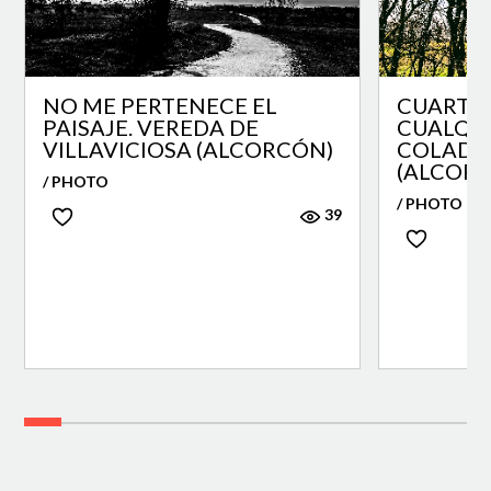
NO ME PERTENECE EL
CUARTO 
PAISAJE. VEREDA DE
CUALQUI
VILLAVICIOSA (ALCORCÓN)
COLADA
(ALCOR
/ PHOTO
/ PHOTO
39