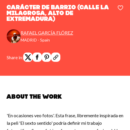
Carácter de barrio (Calle La
Milagrosa, Alto de
Extremadura)
RAFAEL GARCÍA FLÓREZ
MADRID - Spain
Share in:
About the work
'En ocasiones veo fotos'. Esta frase, libremente inspirada en
la peli 'El sexto sentido' podría definir mi trabajo