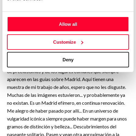
descubierto cosas que no creeríais (y no hace falta ir más
allá de Orión, ni a las Puertas de Tannhäuser...). Madrid
tiene sus rincones, callecitas y callejones, sus secretos, su
luz y sus nubes. También su arte urbano, sus paradojas. Hay
Allow all
que elegir, luego retocar, luego volver a cribar. Es un
proceso un poco árduo. En esos paseos inciertos puede
Customize
surgir un instante de inspiración, de iluminación. Imágenes
que luego con el retoque se definen, se mejoran. Yo me
Deny
meto por todos los barrios y hago las fotos al vuelo. Paso
de preciosismos y de los lugares comunes que siempre
aparecen en las guías sobre Madrid. Aquí tienen una
muestra de mi trabajo de años, espero que no les disguste.
Muchas de las imágenes estuvieron... y probablemente ya
no existan. Es un Madrid efímero, en continua renovación.
Me alegro de haber pasado por allí... En un universo de
vulgaridad icónica siempre puede haber margen para unos
gramos de distinción y belleza... Descubrimientos del
paseante solitario. Pasen y vean otra aproximación a la