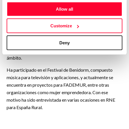
su canal de YouTube "LA ÓRBITA WENDY". En este
Allow all
espacio, se siente plenamente realizada compartiendo
conocimientos musicales y brindando apoyo a personas de
Customize
todo el mundo que desean aprender música,
independientemente de sus recursos. Su labor no solo
enriquece el panorama educativo musical, sino que también
Deny
inspira a aquellos que buscan alcanzar sus sueños en este
ámbito.
Ha participado en el Festival de Benidorm, compuesto
música para televisión y aplicaciones, y actualmente se
encuentra en proyectos para FADEMUR, entre otras
organizaciones como mujer emprendedora. Con ese
motivo ha sido entrevistada en varias ocasiones en RNE
para España Rural.