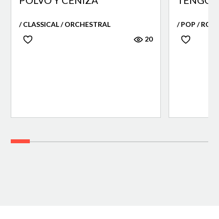
POLVO Y CENIZA
TENGO 
/ CLASSICAL / ORCHESTRAL
/ POP / ROC
20