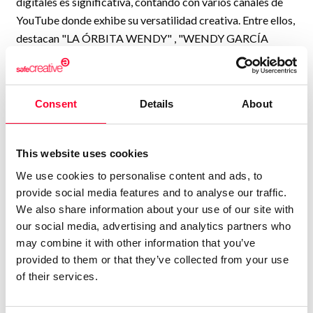
digitales es significativa, contando con varios canales de
YouTube donde exhibe su versatilidad creativa. Entre ellos,
destacan "LA ÓRBITA WENDY" , "WENDY GARCÍA
(cantautora) "RADIO ONDA PUEBLOS" y "WENDY G
MUSIC PUBLISHING".
Wendy cuenta con dos titulaciones que reflejan su amplia
Consent
Details
About
formación: realizadora audiovisual y reportera ENG. Estas
credenciales no solo le han permitido crear videoclips y
This website uses cookies
producciones visuales, sino que también le han otorgado
We use cookies to personalise content and ads, to
habilidades como camarógrafa.
provide social media features and to analyse our traffic.
Una de sus incursiones más destacadas en el mundo del
We also share information about your use of our site with
espectáculo fue la creación del musical "SALVEMOS EL
our social media, advertising and analytics partners who
BOSQUE", en el cual no solo compuso y dirigió la obra, sino
may combine it with other information that you’ve
provided to them or that they’ve collected from your use
que también produjo y grabó el disco con todas sus
of their services.
canciones, incluyendo la banda sonora y el doblaje.
En la actualidad, Wendy dedica gran parte de su tiempo a