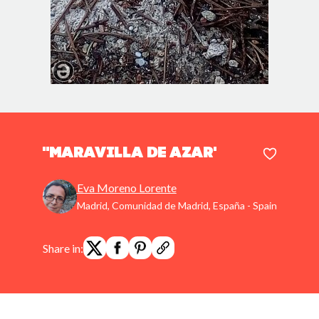
"Maravilla de azar'
Eva Moreno Lorente
Madrid, Comunidad de Madrid, España - Spain
Share in: