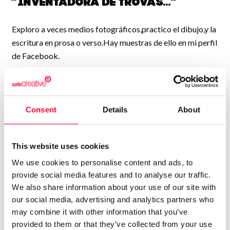
“Inventadora de trovas...”
Exploro a veces medios fotográficos,practico el dibujo,y la
escritura en prosa o verso.Hay muestras de ello en mi perfil
de Facebook.
Cuento con un móvil de menos de cincuenta euros y
programas gratuítos de la Playstore.Me gusta la música
también: si se visita Facebook he tenido una temporada de
Consent
Details
About
videoclips más o menos desafinados según el caso.Como
no lo he mencionado al principio,explico: pretendo vender
letras a cantantes profesionales.Sigan este enlace para ver
This website uses cookies
tropiezos y aciertos:
We use cookies to personalise content and ads, to
provide social media features and to analyse our traffic.
https://www.facebook.com/profile.php?
We also share information about your use of our site with
id=100067333878384
our social media, advertising and analytics partners who
may combine it with other information that you’ve
...Y así,rato tras rato,hago contactos,me esfuerzo,cultivo las
provided to them or that they’ve collected from your use
ideas que van surgiendo...Y me he concedido un