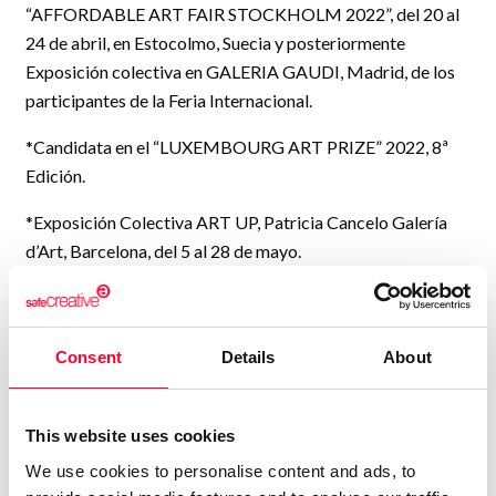
“AFFORDABLE ART FAIR STOCKHOLM 2022”, del 20 al
24 de abril, en Estocolmo, Suecia y posteriormente
Exposición colectiva en GALERIA GAUDI, Madrid, de los
participantes de la Feria Internacional.
*Candidata en el “LUXEMBOURG ART PRIZE” 2022, 8ª
Edición.
*Exposición Colectiva ART UP, Patricia Cancelo Galería
d’Art, Barcelona, del 5 al 28 de mayo.
*ATP Mallorca Championships, una de los 12 artistas que
hemos participado en la primera colección de NFT del
Mallorca Championships, con la obra que creamos en
Consent
Details
About
exclusiva para dicho proyecto, junio 2022.
*Socia del Círculo de Bellas Artes de Palma de Mallorca,
This website uses cookies
desde Julio.
We use cookies to personalise content and ads, to