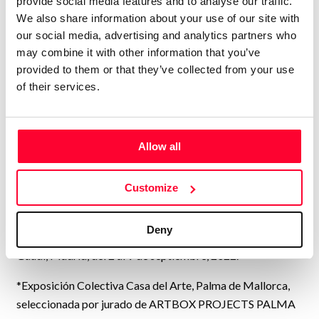
provide social media features and to analyse our traffic.
*1ª Exposición Individual en Mallorca, “SENSE THE POP”,
We also share information about your use of our site with
Senseless Art Gallery, Sencelles, del 1 al 31 de julio.
our social media, advertising and analytics partners who
may combine it with other information that you’ve
*NIT DE L’ART SENCELLES, 11 de agosto, en Sencelles,
provided to them or that they’ve collected from your use
Senseless Art Gallery.
of their services.
*Exposición Colectiva en Centro de Historia y Cultura
Militar de Baleares (Museo Militar), en Palma de Mallorca,
del 7 al 23 de julio, 2022.
Allow all
*Exposición Colectiva “Swiss Art Expo 2022”, seleccionada
por jurado de ARTBOX.PROJECTS ZURICH 4.0, del 24 al
Customize
28 de agosto, Zürich, Suiza.
Deny
*Exposición Colectiva “ARTE SIN FRONTERAS”, Galeria
Gaudí, Madrid, del 2 al 9 de septiembre, 2022.
*Exposición Colectiva Casa del Arte, Palma de Mallorca,
seleccionada por jurado de ARTBOX PROJECTS PALMA