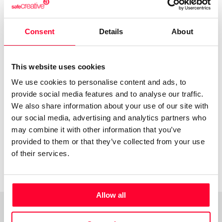
amor y mente “ 2001 - Libro de fotografías sobre
Marruecos : " Marruecos: El orgullo de la tradición" 2014 -
Consent
Details
About
Libro de poesía: " Bailando solo “ 2016 - Libro de poesía : “
Experiencias imaginadas “ Punto Rojo libros S.L. 2018 -
Libro de poesía : “ Rozando la línea del horizonte “ Editorial
This website uses cookies
Círculo Rojo. 2022 - Libro de poesía : " El naufragio de las
We use cookies to personalise content and ads, to
certezas". BoD Classic. 2023 - Libro de poesías: " Viajes de
provide social media features and to analyse our traffic.
huida". Editorial Metamorfosis
We also share information about your use of our site with
our social media, advertising and analytics partners who
may combine it with other information that you’ve
provided to them or that they’ve collected from your use
of their services.
Allow all