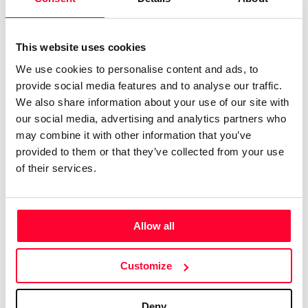
sabiéndose las nuestras sin certificar desaconsejadas
ingenien combinaciones por no entender ser descalificadas
This website uses cookies
bajo leyes puras entre consentidos voceros aplicadas.
We use cookies to personalise content and ads, to
provide social media features and to analyse our traffic.
Que sus dueños por herencia y no por pertenencia
We also share information about your use of our site with
our social media, advertising and analytics partners who
si perdonan aunque por oficio legal intervengan
may combine it with other information that you’ve
provided to them or that they’ve collected from your use
vean por el reflejo de la pluma insegura que se tienta
of their services.
más temeroso que a conciencia cuando secciona ideas
asumidas en manual como creída base de palabras y metas.
Allow all
Sus victorias de envoltorio juzgadas como perdidas
Customize
aunados transformamos en desafiante revulsivo
el esplendor de atrevimiento sin norma ni rango
Deny