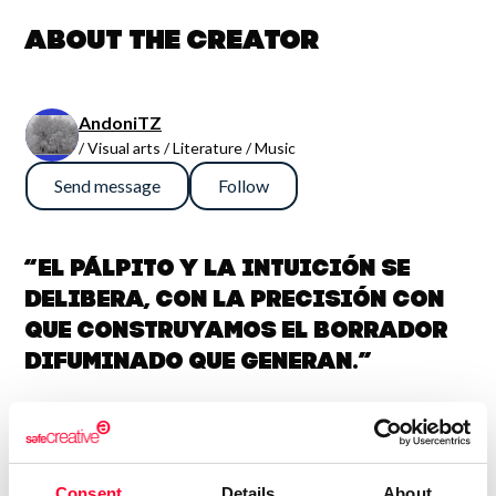
About the creator
AndoniTZ
/ Visual arts / Literature / Music
Send message
Follow
“El pálpito y la intuición se
delibera, con la precisión con
que construyamos el borrador
difuminado que generan.”
Saltemos a plomo al escenario en turbulencia
de letras automatizadas a la mil y una potencia
Consent
Details
About