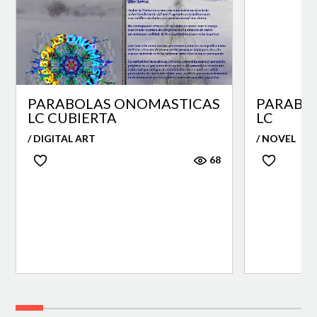
PARABOLAS ONOMASTICAS
PARABO
LC CUBIERTA
LC
/ DIGITAL ART
/ NOVEL
68