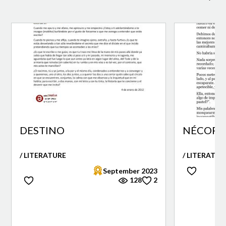
DESTINO
NÉCORA 
/ LITERATURE
/ LITERATUR
September 2023
128
2