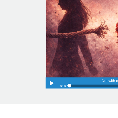
Not with 
0:00
Not with 
Play /