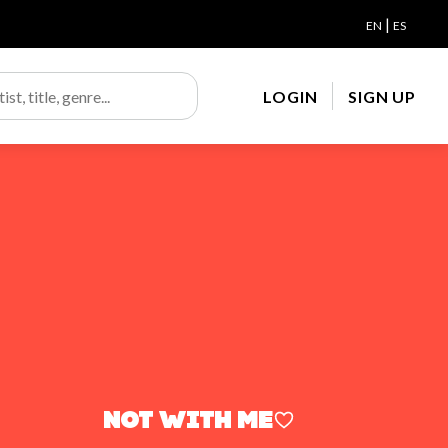
|
EN
ES
LOGIN
SIGN UP
Not with me