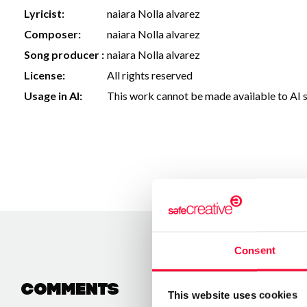
Lyricist:
naiara Nolla alvarez
Composer:
naiara Nolla alvarez
Song producer :
naiara Nolla alvarez
License:
All rights reserved
Usage in AI:
This work cannot be made available to AI 
Consent
Comments
This website uses cookies