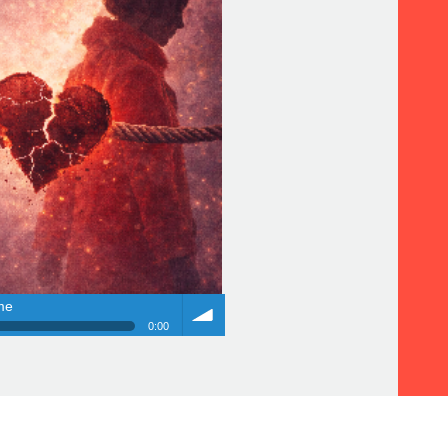
me
0:00
me
Volume