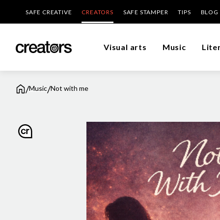
SAFE CREATIVE
CREATORS
SAFE STAMPER
TIPS
BLOG
Visual arts
Music
Lite
/
/
Music
Not with me