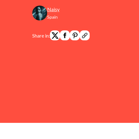
Naisy
Spain
Share in: