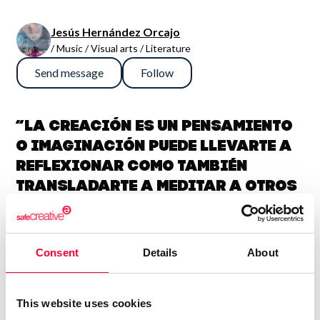
Jesús Hernández Orcajo
/ Music / Visual arts / Literature
Send message
Follow
“La creación es un pensamiento
o imaginación puede llevarte a
reflexionar como también
transladarte a meditar a otros
lugares y situaciones.”
Me gusta toda clase de música, ritmos, melodías, beat,
Consent
Details
About
sampler para inspiración en lo bueno quedarte con lo
Positivo sirve para aprender y entender la vida como buen
melómano, actividad musical..Estuve en un coro cuando era
This website uses cookies
niño durante mucho tiempo, cuando era más joven, algunas