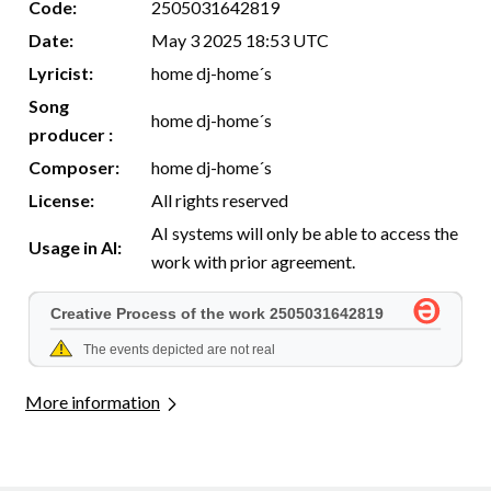
Code:
2505031642819
Date:
May 3 2025 18:53 UTC
Lyricist:
home dj-home´s
Song
home dj-home´s
producer :
Composer:
home dj-home´s
License:
All rights reserved
AI systems will only be able to access the
Usage in AI:
work with prior agreement.
More information