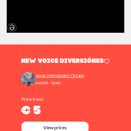
New Voice diversiónes
Jesús Hernández Orcajo
madrid - Spain
Price from:
€ 5
View prices