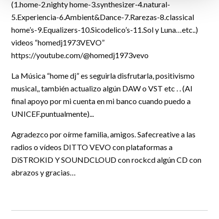
(1.home-2.nighty home-3.synthesizer-4.natural-
5.Experiencia-6.Ambient&Dance-7.Rarezas-8.classical
home’s-9.Equalizers-10.Sicodelico’s-11.Sol y Luna…etc..)
videos “homedj1973VEVO”
https://youtube.com/@homedj1973vevo
La Música “home dj” es seguirla disfrutarla, positivismo
musical,, también actualizo algún DAW o VST etc . . (Al
final apoyo por mi cuenta en mi banco cuando puedo a
UNICEF.puntualmente)...
Agradezco por oírme familia, amigos. Safecreative a las
radios o vídeos DITTO VEVO con plataformas a
DiSTROKID Y SOUNDCLOUD con rockcd algún CD con
abrazos y gracias…