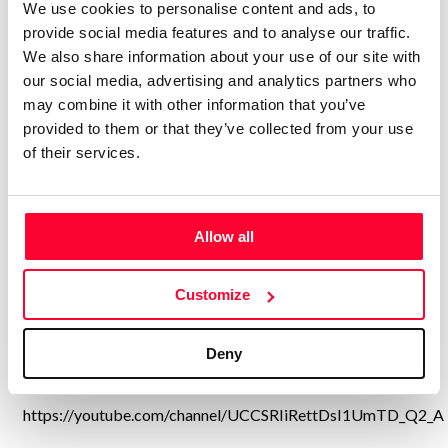
We use cookies to personalise content and ads, to
colaboraciones y ensayos, grupo…
provide social media features and to analyse our traffic.
We also share information about your use of our site with
Escucho con Audial..estoy al día de la música alternativa
our social media, advertising and analytics partners who
como electro progresivo inglés house-dance-tecno..
may combine it with other information that you’ve
Groove americano y psicodélico-electro Noruego , Goa
provided to them or that they’ve collected from your use
alemán o español, flamenco y jazz o rock-heavy-blues...
of their services.
https://youtube.com/@jesush1973
Creo y hago con sintetizadores con daws una música
Allow all
techno sicodelico y ambient dance también conceptual en
crear historias un poco cinematografícas en electro
Customize
alternativo. Escucho y veo vídeos de todos estos estilos
musicales
Deny
Albums Y Singles..
https://youtube.com/channel/UCCSRIiRettDsI1UmTD_Q2_A