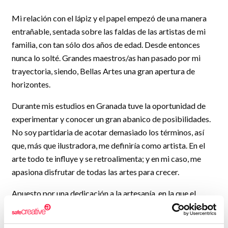
Mi relación con el lápiz y el papel empezó de una manera
entrañable, sentada sobre las faldas de las artistas de mi
familia, con tan sólo dos años de edad. Desde entonces
nunca lo solté. Grandes maestros/as han pasado por mi
trayectoria, siendo, Bellas Artes una gran apertura de
horizontes.
Durante mis estudios en Granada tuve la oportunidad de
experimentar y conocer un gran abanico de posibilidades.
No soy partidaria de acotar demasiado los términos, así
que, más que ilustradora, me definiría como artista. En el
arte todo te influye y se retroalimenta; y en mi caso, me
apasiona disfrutar de todas las artes para crecer.
Apuesto por una dedicación a la artesanía, en la que el
mimo con que se fabrica una obra y el concepto de la pieza
única crea intensidades. Pero a la vez, soy gran partidaria