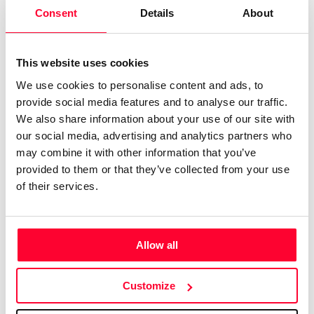
del uso de las nuevas tecnologías, también mágicas a su
Consent
Details
About
manera, ya que te hacen captar momentos y mantenerlos
en el tiempo tal y como ocurrieron, y así muchas personas
pueden disfrutar de ellos.
This website uses cookies
We use cookies to personalise content and ads, to
Las conexiones, nutrirse de ellas, es lo que da lugar al arte.
provide social media features and to analyse our traffic.
We also share information about your use of our site with
Después de apasionarme por el dibujo y la pintura, vino el
our social media, advertising and analytics partners who
videoarte, la vídeo-danza, el cine. Las historias y la poesía.
may combine it with other information that you’ve
Creo que la principal labor del artista es hablarle al mundo
provided to them or that they’ve collected from your use
y presentar la belleza en sus múltiples representaciones. En
of their services.
2013, llegué a Madrid donde he podido crear una
propuesta artística y formativa que se une con mi pasión: la
acuarela.
Allow all
A través de mi pasión por investigar en lo pictórico inicié un
grupo de Laboratorio de acuarela donde tutorizo
Customize
proyectos personales ayudando a crecer a mis alumnos a
través del arte.