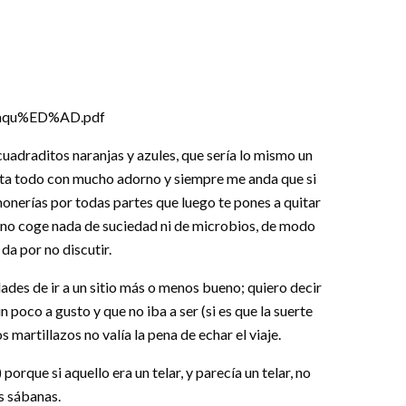
20aqu%ED%AD.pdf
cuadraditos naranjas y azules, que sería lo mismo un
usta todo con mucho adorno y siempre me anda que si
 monerías por todas partes que luego te pones a quitar
 y no coge nada de suciedad ni de microbios, de modo
da por no discutir.
ades de ir a un sitio más o menos bueno; quiero decir
 poco a gusto y que no iba a ser (si es que la suerte
martillazos no valía la pena de echar el viaje.
orque si aquello era un telar, y parecía un telar, no
as sábanas.