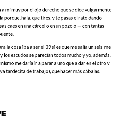
a a mí muy por el ojo derecho que se dice vulgarmente,
la porque, hala, que tires, y te pasas el rato dando
e esas caes en una cárcel o en un pozo o — con tantas
puente.
 la cosa iba a ser el 39 si es que me salía un seis, me
 y los escudos se parecían todos mucho y yo, además,
mismo me daría ir a parar a uno que a dar en el otro y
a tardecita de trabajo), que hacer más cábalas.
ve