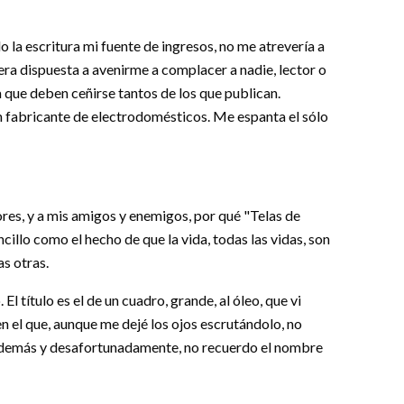
do la escritura mi fuente de ingresos, no me atrevería a
era dispuesta a avenirme a complacer a nadie, lector o
 que deben ceñirse tantos de los que publican.
 un fabricante de electrodomésticos. Me espanta el sólo
ores, y a mis amigos y enemigos, por qué "Telas de
ncillo como el hecho de que la vida, todas las vidas, son
as otras.
El título es el de un cuadro, grande, al óleo, que vi
 el que, aunque me dejé los ojos escrutándolo, no
e, además y desafortunadamente, no recuerdo el nombre