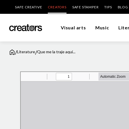
SAFE CREATIVE
CREATORS
SAFE STAMPER
TIPS
BLOG
Visual arts
Music
Lite
/
/
Literature
Que me la traje aquí...