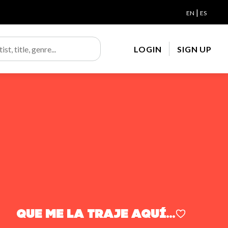
|
EN
ES
LOGIN
SIGN UP
Que me la traje aquí...