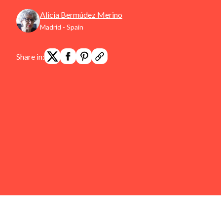
Alicia Bermúdez Merino
Madrid - Spain
Share in: