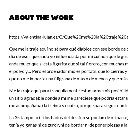
About the work
https://valentina-lujan.es/C/Que%20me%20la%20traje%
Que me la traje aquí no sé para qué diablos con ese borde de 
día de esos que ando yo influenciada por mi cuñada que le g
anda mujer que si esta figurita que si tal florero, con muchas
el polvo y… Pero el ordenador mío es portátil, que lo cierras
que no me importa una filigrana de más o de menos y qué más 
Me la traje aquí para tranquilamente estudiarme mis posibilid
un sitio agradable donde a mí me pareciese que podría estar un
me acompañaba) la treinta y cuatro, porque para seguir con los 
La 35 tampoco (si los hados del destino se ponían de mi parte) p
tenía yo ganas ni de zurcir, ni de bordar ni de poner piezas a l