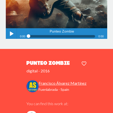
Punteo Zombie
0:00
0:00
Punteo Zombie
Play /
Punteo Zombie
digital - 2016
Francisco Álvarez Martínez
pause
Fuenlabrada - Spain
You can find this work at: