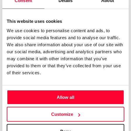
Consent
Details
About
música, vídeo, pintura,
literatura... Mi tiempo es escaso,
This website uses cookies
pero mis ganas son inmensas.”
We use cookies to personalise content and ads, to
provide social media features and to analyse our traffic.
Informático desde los años 90 del siglo XX. Músico desde
We also share information about your use of our site with
que tengo uso de razón. Toda mi vida ha estado ligada a la
our social media, advertising and analytics partners who
música y la informática, y la multimedia no podía quedarse
may combine it with other information that you’ve
atrás. Realicé el documental sobre el CoViD-19 que nadie
provided to them or that they’ve collected from your use
hizo, además durante la pandemia, visitando centros de
of their services.
ocio familiar para ver qué estaban haciendo para afrontar
la situación. Vuelo mi dron para grabar lugares
espectaculares, y de esas grabaciones surgen nuevas ideas,
Allow all
nuevas canciones, nuevas experiencias.
Customize