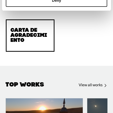
Deny
Acknowledgments
Carta de
agradecimi
ento
Top Works
View all works