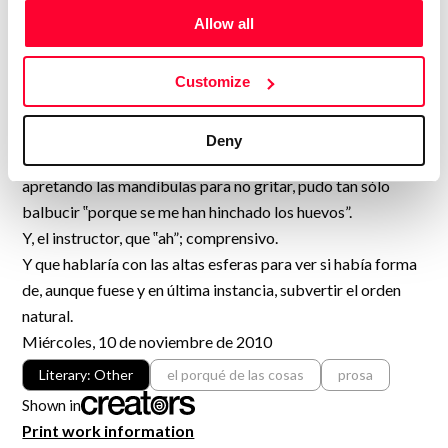
− La niña bonita ¡Joder! — irritado — ¿O es que no sabes
Allow all
que existe un orden natural?
− Sí, lo sé, pero…
− ¡Lo sabes, pero te empecinas en que no vienes a entrenar!
Customize
¿Por qué?
El dolor, que por unos instantes parecía haber remitido,
Deny
arreció de nuevo; se hizo tan fuerte que el caballero,
apretando las mandíbulas para no gritar, pudo tan sólo
balbucir ‟porque se me han hinchado los huevos”.
Y, el instructor, que ‟ah”; comprensivo.
Y que hablaría con las altas esferas para ver si había forma
de, aunque fuese y en última instancia, subvertir el orden
natural.
Miércoles, 10 de noviembre de 2010
Literary: Other
el porqué de las cosas
prosa
Shown in
Print work information