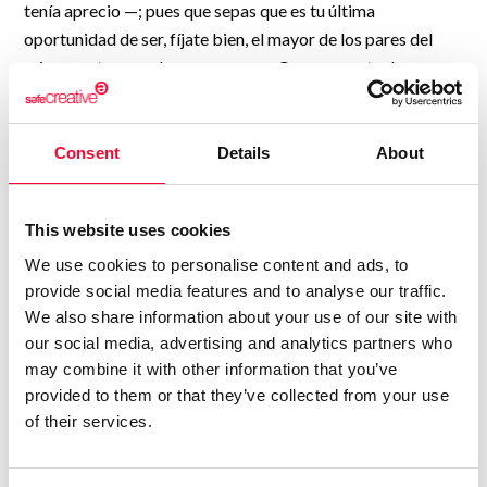
tenía aprecio —; pues que sepas que es tu última
oportunidad de ser, fíjate bien, el mayor de los pares del
reino — y, tras una breve pausa — ¿O es que no te das
cuenta?
– Sí, me doy cuenta.
– Te das cuenta, ¿te das cuenta de lo que eso, justo ahora
Consent
Details
About
que te enfrentas al esfuerzo final, significa?
– Me doy cuenta, pero…
This website uses cookies
–Te das cuenta pero — bramó el instructor —, te das cuenta
pero… ¿Qué coño de ‟pero”? ¿Por qué carajo no tienes que
We use cookies to personalise content and ads, to
provide social media features and to analyse our traffic.
venir a entrenar? ¿Por qué justo tú y justo ahora?
We also share information about your use of our site with
− Porque, justo yo y justo ahora…
our social media, advertising and analytics partners who
− ¡Déjate de excusas! Además — la voz del instructor sonó
may combine it with other information that you’ve
angustiada —, existe un orden natural y tú lo sabes ¿En qué
provided to them or that they’ve collected from your use
lugar nos dejas a todos con tu estúpida e irresponsable
of their services.
actitud? ¿En qué lugar la colocaremos a ella?
− ¿Ella?