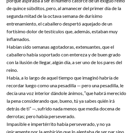
porque aspiraba a ser el número catorce de un exiguo reino
R&D and Startups
de quince súbditos, pero, al amanecer del primer día de la
USE CASE
BY ROLE
Certify ADR
segunda mitad de la octava semana de durísimo
Meet the Law 1/2025 requirement with proof of receipt.
entrenamiento, el caballero despertó aquejado de un
IT & cybersecurity
fortísimo dolor de testículos que, además, estaban muy
See how →
Audit & legal
inflamados.
Habían sido semanas agotadoras, extenuantes, que el
Funds & consultancies
caballero había soportado con entereza y de buen grado
Employees
con la ilusión de llegar, algún día, a ser uno de los pares del
reino.
Había, a lo largo de aquel tiempo que imaginó habría de
recordar luego como una pesadilla — pero una pesadilla, le
decía una voz interior dándole ánimos, ‟que habrá merecido
la pena considerando que, bueno, tú ya sabes quién irá
detrás de ti” —, sufrido nada menos que media docena de
derrotas; pero había perseverado.
Impasible e impertérrito había perseverado, y no ya
únicamente por la ambición que lo alentaba de ser par sino