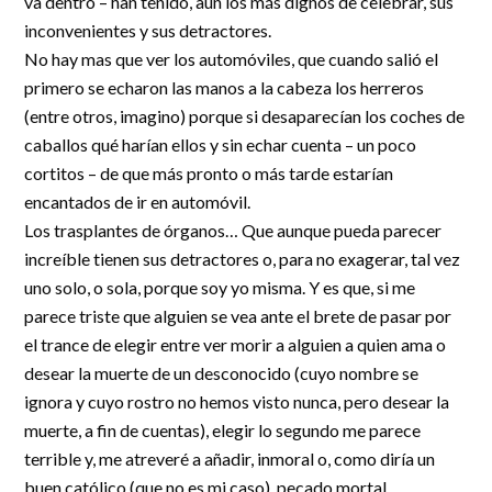
va dentro – han tenido, aun los más dignos de celebrar, sus
R&D and Startups
inconvenientes y sus detractores.
USE CASE
BY ROLE
Certify ADR
No hay mas que ver los automóviles, que cuando salió el
Meet the Law 1/2025 requirement with proof of receipt.
primero se echaron las manos a la cabeza los herreros
IT & cybersecurity
(entre otros, imagino) porque si desaparecían los coches de
See how →
Audit & legal
caballos qué harían ellos y sin echar cuenta – un poco
cortitos – de que más pronto o más tarde estarían
Funds & consultancies
encantados de ir en automóvil.
Employees
Los trasplantes de órganos… Que aunque pueda parecer
increíble tienen sus detractores o, para no exagerar, tal vez
uno solo, o sola, porque soy yo misma. Y es que, si me
parece triste que alguien se vea ante el brete de pasar por
el trance de elegir entre ver morir a alguien a quien ama o
desear la muerte de un desconocido (cuyo nombre se
ignora y cuyo rostro no hemos visto nunca, pero desear la
muerte, a fin de cuentas), elegir lo segundo me parece
terrible y, me atreveré a añadir, inmoral o, como diría un
buen católico (que no es mi caso), pecado mortal.