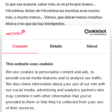
lo que sea avanzar, saber más, es en principio bueno…
Hiroshima. Antes de Hiroshima las bombas eran mucho
más, o mucho menos… Vamos, que daban menos resultao.
Ahora creo que las hay inteligentes.
¿Pero fue lo malo inventar la bomba atómica o lo malo fue
utilizarla?
Creo, insisto, que en un principio todo descubrimiento es
Consent
Details
About
bueno y que puede aportar grandes beneficios a la
humanidad. La utilización dependerá de los criterios del
“bien” y del “mal” de cada cual.
This website uses cookies
Y con los robots pues un poco lo mismo. Acabaremos entre
We use cookies to personalise content and ads, to
todos pillándoles las vueltas y teniéndolos en el camarote
provide social media features and to analyse our traffic.
contiguo en los cruceros de vacaciones (niños gratis).
We also share information about your use of our site with
Y dándoles los buenos días en el ascensor.
our social media, advertising and analytics partners who
Y contestarán.
may combine it with other information that you’ve
Y una propina cuando nos corten el pelo.
provided to them or that they’ve collected from your use
Y darán las gracias y se la guardarán.
of their services.