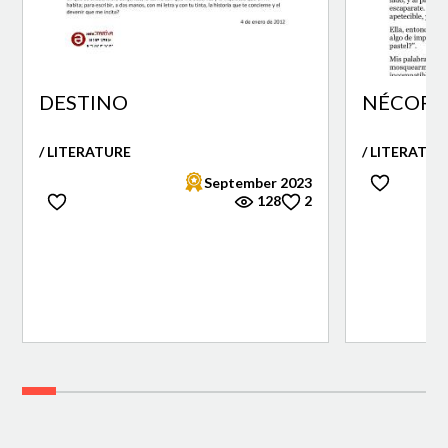
DESTINO
NÉCORA 
/ LITERATURE
/ LITERATUR
September 2023
128
2