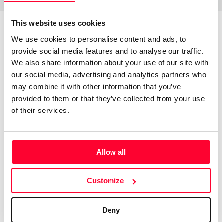
This website uses cookies
We use cookies to personalise content and ads, to
About the creator
provide social media features and to analyse our traffic.
We also share information about your use of our site with
our social media, advertising and analytics partners who
Alicia Bermúdez Merino
may combine it with other information that you’ve
/ Literature
provided to them or that they’ve collected from your use
of their services.
Send message
Follow
Escritora, porque la escritura es lo que profeso. Pero, no
Allow all
siendo la escritura mi fuente de ingresos, no me atrevería a
denominarla mi profesión. No creo, por otra parte, que
Customize
estuviera dispuesta a avenirme a complacer a nadie, lector
o editor. Ni a comprometerme a cumplir los plazos de
Deny
entrega a que deben ceñirse tantos de los que publican.