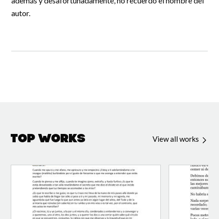
además y desafortunadamente, no recuerdo el nombre del
autor.
Top Works
View all works