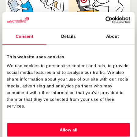
Consent
Details
About
Una pregunta muy frecuente que nos formuláis es qué
formatos son válidos para registrar las obras; porque al
This website uses cookies
mismo tiempo, un problema importante de los registros
We use cookies to personalise content and ads, to provide
tradicionales son las restricciones que ponen en este
social media features and to analyse our traffic. We also
sentido.
share information about your use of our site with our social
media, advertising and analytics partners who may
Para la música, por ejemplo, suele ser habitual que admitan
combine it with other information that you’ve provided to
sólo partituras.
them or that they’ve collected from your use of their
services.
La utilidad de depositar una copia de la obra en un registro
es para que, llegado el caso, se pueda ver cómo es
exactamente la obra que se registró.
Allow all
Siendo esta su utilidad, ¿qué mas da si la partitura está