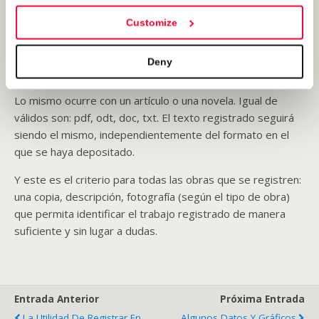
escrita en un pentagrama, o codificada en un fichero midi?.
Customize
Si lo que interesa es poder identificar la obra, si hubiera
que recurrir a la prueba de autoría del registro, ¿por qué
Deny
no va servir una reproducción grabada en un fichero mp3?.
Lo mismo ocurre con un artículo o una novela. Igual de
válidos son: pdf, odt, doc, txt. El texto registrado seguirá
siendo el mismo, independientemente del formato en el
que se haya depositado.
Y este es el criterio para todas las obras que se registren:
una copia, descripción, fotografía (según el tipo de obra)
que permita identificar el trabajo registrado de manera
suficiente y sin lugar a dudas.
Entrada Anterior
Próxima Entrada
La Utilidad De Registrar En
Algunos Datos Y Gráficos