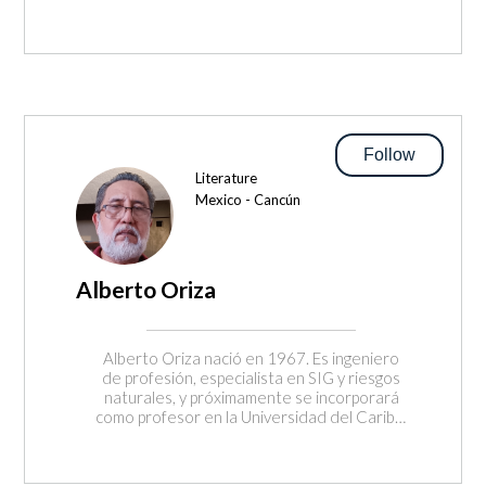
futuristas y narrativas originales. Todas sus
obras se caracterizan por una identidad
sonora única, protegidas y gestionadas con
total transparencia profesional."
Follow
Literature
Mexico - Cancún
Alberto Oriza
Alberto Oriza nació en 1967. Es ingeniero
de profesión, especialista en SIG y riesgos
naturales, y próximamente se incorporará
como profesor en la Universidad del Caribe,
en Cancún, donde reside. Desde pequeño
encontró en la escritura un territorio
propio: publicó poesía, escribió historias y