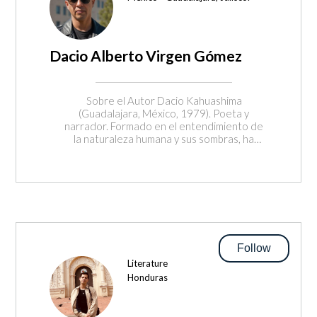
Dacio Alberto Virgen Gómez
Sobre el Autor Dacio Kahuashima
(Guadalajara, México, 1979). Poeta y
narrador. Formado en el entendimiento de
la naturaleza humana y sus sombras, ha
encontrado en la palabra escrita su
trinchera de supervivencia y su herramienta
de transmutación alquímica. Desde sus
tempranos versos de adolescencia hasta su
madurez creativa actual, ha concebido la
literatura como un acto de resistencia y
trascendencia. Como editor independiente
al frente de Ediciones Kahuashima, se
Follow
dedica a dar forma física y permanencia a las
Literature
voces que desafían lo convencional. Es un
Honduras
alma sensible que habita el contraste entre
la melancólica quietud y la fuerza del rock,
transformando el dolor en belleza y la