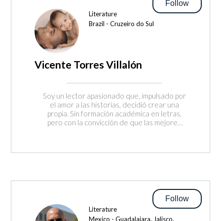
Follow
Literature
Brazil - Cruzeiro do Sul
Vicente Torres Villalón
Soy un lector apasionado que, impulsado por
el amor a las historias, decidió crear una
propia. Sin formación académica en letras,
pero con la convicción de que las mejores
narrativas nacen de las cosas que nos
fascinan. Esto es lo que he encontrado en la
intersección de los videojuegos, la
economía y la ciencia ficción.
Follow
Literature
Mexico - Guadalajara, Jalisco.