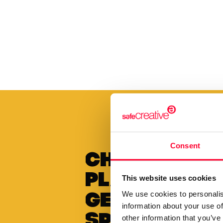
desiertos , la vida, la antropología, la neuro
arquitectura . Lo cotidiano y la muerte, la
risa, la sonrisa el humor, los sentidos las
emociones y otra vez la palabra o la imagen
expresadas en relatos cortos, dramaturgias
video poemas o fragmentos del género.
Consent
Choose to 
plan annua
This website uses cookies
We use cookies to personalis
get a
information about your use of
special di
other information that you’ve