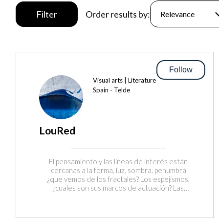
Filter
Order results by:
Follow
Visual arts | Literature
Spain - Telde
LouRed
El pensamiento y las lineas de interés están
cercanas a la forma, luz, sombra, penumbra
¿que vemos de los fractales? Los espejismos,
¿cuales son sus marcos de actuación? Las
capas de la vida en la naturaleza, viva o
alterada. Vida y transformación desde el
aire mar fuego y tierra en los bosques o