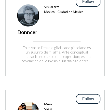
Follow
Visual arts
Mexico - Ciudad de México
Donncer
En el vasto lienzo digital, cada pincelada es
un susurro de mi alma. Arte conceptual
abstracto no es solo una expresión; es una
revelación de lo invisible, un diálogo entre lo
etéreo y lo tangible. Mis creaciones son el
eco de energías ocultas, emociones no
pronunciadas y sueños que se entretejen
en la tela de nuestra realidad cotidiana.
Con cada técnica de representación digital,
busco traducir la esencia de lo que
percibimos como arte. Mi formación en
conceptualización artística, neuro diseño, y
Follow
creatividad se fusiona con una inmersión
Music
profunda en la espiritualidad, el flujo de las
Spain
energías, y los misterios de la física cuántica.