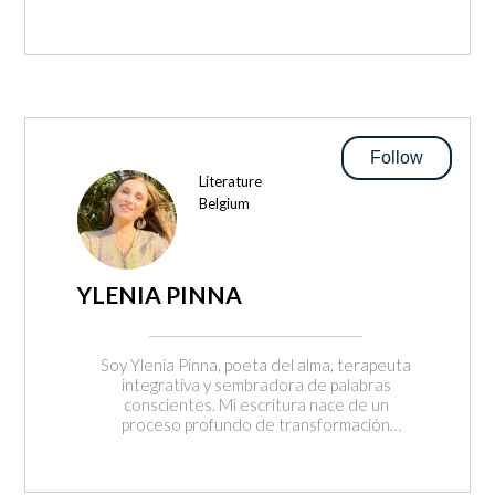
Nukem, así como de películas icónicas como
Terminator y Alien, y también de filmes más
recientes como Elysium y 28 Días Después.
En Dishop, combino elementos modernos
con un toque retro, buscando ofrecer una
experiencia de juego profunda y significativa.
Cada aspecto de mi trabajo está diseñado
para maximizar la interactividad y el
Follow
entretenimiento, creando mundos
Literature
inmersivos y llenos de detalles que
Belgium
resuenan tanto con la nostalgia de los
juegos clásicos como con la sofisticación de
las tecnologías contemporáneas. Mi
objetivo es crear videojuegos que no solo
entretengan, sino que también establezcan
YLENIA PINNA
una conexión emocional con los jugadores,
llevándolos a aventuras inolvidables y llenas
de creatividad y desafío.
Soy Ylenia Pinna, poeta del alma, terapeuta
integrativa y sembradora de palabras
conscientes. Mi escritura nace de un
proceso profundo de transformación
interior, tejido a lo largo de años de
acompañamiento terapéutico, maternidad,
silencios y cicatrices. Mi creación no parte