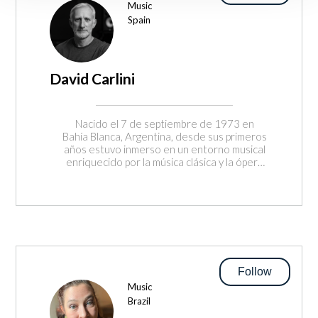
Music
Spain
David Carlini
Nacido el 7 de septiembre de 1973 en
Bahía Blanca, Argentina, desde sus primeros
años estuvo inmerso en un entorno musical
enriquecido por la música clásica y la ópera
italiana. Más tarde, el blues, el rock de los
años 70 y los paisajes sonoros del rock y
folclore argentino ampliaron su horizonte
expresivo, llevándolo a estudiar guitarra
española y a profundizar en la creación
sonora. Con el tiempo, comenzó a explorar
el terreno de la música electrónica,
incursionando en composiciones dentro de
Follow
ese lenguaje. Sin embargo, encontró su
Music
verdadera voz artística en la música
Brazil
minimalista, donde la sutileza, el espacio y el
tiempo son elementos esenciales de su